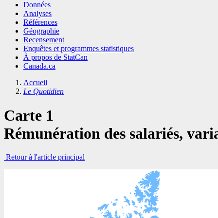
Données
Analyses
Références
Géographie
Recensement
Enquêtes et programmes statistiques
À propos de StatCan
Canada.ca
Accueil
Le Quotidien
Carte 1
Rémunération des salariés, varia
Retour à l'article principal