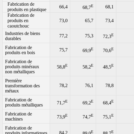
Fabrication de
E
66,4
68,1
68,7
produits en plastique
Fabrication de
produits en
73,0
65,7
73,4
caoutchouc
Industries de biens
E
77,2
75,3
72,3
durables
Fabrication de
E
E
75,7
69,9
70,6
produits en bois
Fabrication de
E
E
E
produits minéraux
58,8
58,2
48,5
non métalliques
Première
78,2
76,1
78,8
transformation des
métaux
Fabrication de
E
E
E
71,7
69,2
68,4
produits métalliques
Fabrication de
E
E
E
73,9
74,7
75,1
machines
Fabrication de
E
E
84,2
produits informatiques
89,0
88,7