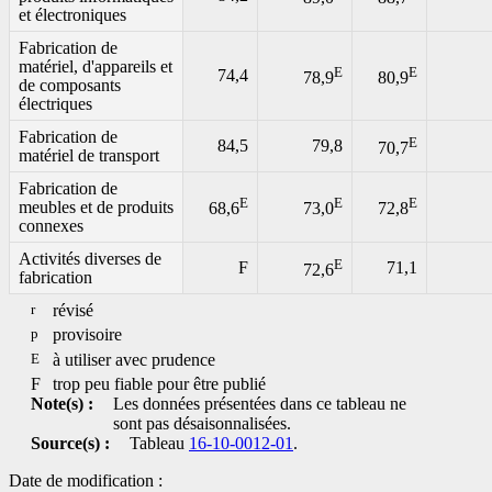
et électroniques
Fabrication de
matériel, d'appareils et
E
E
74,4
78,9
80,9
de composants
électriques
Fabrication de
E
84,5
79,8
70,7
matériel de transport
Fabrication de
E
E
E
meubles et de produits
68,6
73,0
72,8
connexes
Activités diverses de
E
F
71,1
72,6
fabrication
r
révisé
p
provisoire
E
à utiliser avec prudence
F
trop peu fiable pour être publié
Note(s) :
Les données présentées dans ce tableau ne
sont pas désaisonnalisées.
Source(s) :
Tableau
16-10-0012-01
.
Date de modification :