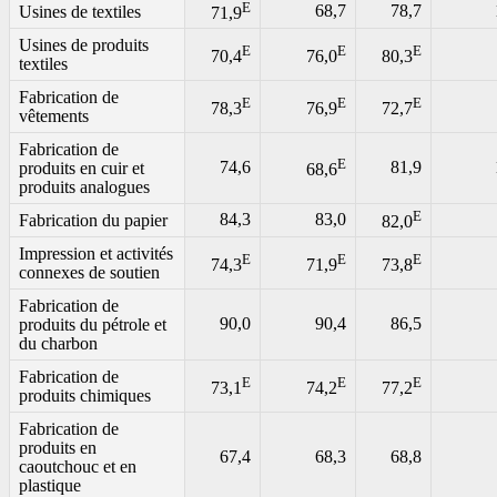
E
68,7
78,7
Usines de textiles
71,9
Usines de produits
E
E
E
70,4
76,0
80,3
textiles
Fabrication de
E
E
E
78,3
76,9
72,7
vêtements
Fabrication de
E
74,6
81,9
produits en cuir et
68,6
produits analogues
E
84,3
83,0
Fabrication du papier
82,0
Impression et activités
E
E
E
74,3
71,9
73,8
connexes de soutien
Fabrication de
90,0
90,4
86,5
produits du pétrole et
du charbon
Fabrication de
E
E
E
73,1
74,2
77,2
produits chimiques
Fabrication de
produits en
67,4
68,3
68,8
caoutchouc et en
plastique