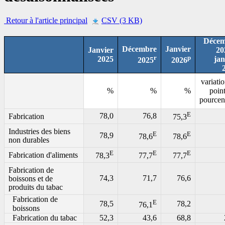
Retour à l'article principal
CSV (3 KB)
Déce
Décembre
Janvier
Janvier
20
r
p
2025
jan
2025
2026
variati
%
%
%
poin
pourcen
E
78,0
76,8
Fabrication
75,3
Industries des biens
E
E
78,9
78,6
78,6
non durables
E
E
E
Fabrication d'aliments
78,3
77,7
77,7
Fabrication de
74,3
71,7
76,6
boissons et de
produits du tabac
Fabrication de
E
78,5
78,2
76,1
boissons
Fabrication du tabac
52,3
43,6
68,8