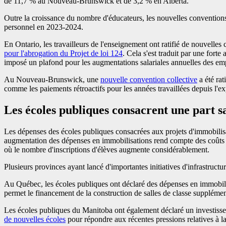
de 11,7 % au Nouveau-Brunswick et de 3,2 % en Alberta.
Outre la croissance du nombre d'éducateurs, les nouvelles conventions
personnel en 2023-2024.
En Ontario, les travailleurs de l'enseignement ont ratifié de nouvelle
pour l'abrogation du Projet de loi 124
. Cela s'est traduit par une fort
imposé un plafond pour les augmentations salariales annuelles des em
Au Nouveau-Brunswick, une
nouvelle convention collective
a été rat
comme les paiements rétroactifs pour les années travaillées depuis l'ex
Les écoles publiques consacrent une part s
Les dépenses des écoles publiques consacrées aux projets d'immobilisa
augmentation des dépenses en immobilisations rend compte des coûts re
où le nombre d'inscriptions d'élèves augmente considérablement.
Plusieurs provinces ayant lancé d'importantes initiatives d'infrastruc
Au Québec, les écoles publiques ont déclaré des dépenses en immobilisa
permet le financement de la construction de salles de classe supplément
Les écoles publiques du Manitoba ont également déclaré un investisse
de nouvelles écoles
pour répondre aux récentes pressions relatives à la