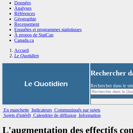
Données
Analyses
Références
Géographie
Recensement
Enquêtes et programmes statistiques
À propos de StatCan
Canada.ca
Accueil
Le Quotidien
Rechercher 
|
Le Quotidien
Rechercher dans le si
En manchette
Indicateurs
Communiqués par sujets
Sujets d'intérêt
Calendrier de diffusion
Information
L'augmentation des effectifs con