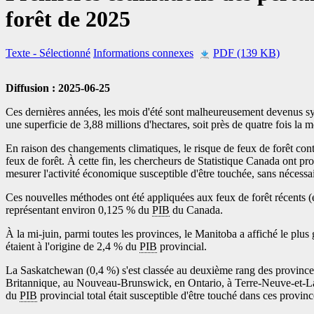
forêt de 2025
Texte
- Sélectionné
Informations connexes
PDF (139 KB)
Diffusion : 2025-06-25
Ces dernières années, les mois d'été sont malheureusement devenus sy
une superficie de 3,88 millions d'hectares, soit près de quatre fois l
En raison des changements climatiques, le risque de feux de forêt con
feux de forêt. À cette fin, les chercheurs de Statistique Canada ont pr
mesurer l'activité économique susceptible d'être touchée, sans nécessair
Ces nouvelles méthodes ont été appliquées aux feux de forêt récents (e
représentant environ 0,125 % du
PIB
du Canada.
À la mi-juin, parmi toutes les provinces, le Manitoba a affiché le plu
étaient à l'origine de 2,4 % du
PIB
provincial.
La Saskatchewan (0,4 %) s'est classée au deuxième rang des province
Britannique, au Nouveau-Brunswick, en Ontario, à Terre-Neuve-et-Lab
du
PIB
provincial total était susceptible d'être touché dans ces provinc