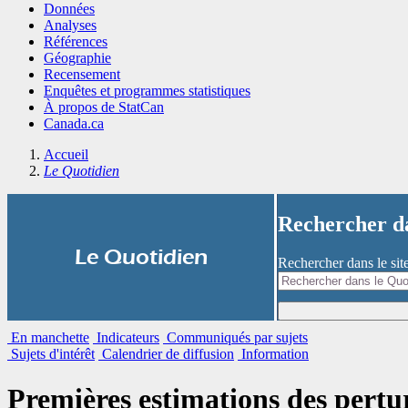
Données
Analyses
Références
Géographie
Recensement
Enquêtes et programmes statistiques
À propos de StatCan
Canada.ca
Accueil
Le Quotidien
Rechercher 
|
Le Quotidien
Rechercher dans le si
En manchette
Indicateurs
Communiqués par sujets
Sujets d'intérêt
Calendrier de diffusion
Information
Premières estimations des pertur