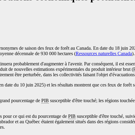
nonymes de saison des feux de forêt au Canada. En date du 18 juin 2025,
a moyenne décennale de 930 000 hectares (
Ressources naturelles Canada
).
tinuera probablement d'augmenter à l'avenir. Par conséquent, il est ess
oduit de nouvelles estimations expérimentales du produit intérieur brut (
ement être perturbée, dans les collectivités faisant l'objet d'évacuation
n date du 10 juin 2025) et les résultats montrent que ces feux de forêt
s grand pourcentage de
PIB
susceptible d'être touché; les régions touchées
s pour ce qui est du pourcentage de
PIB
susceptible d'être touché, suiv
rador et au Québec étaient également situés dans des régions considér
es.