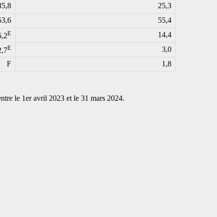
35,8
25,3
53,6
55,4
E
14,4
6,2
E
3,0
2,7
F
1,8
entre le 1er avril 2023 et le 31 mars 2024.