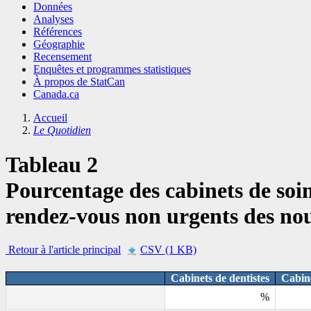
Données
Analyses
Références
Géographie
Recensement
Enquêtes et programmes statistiques
À propos de StatCan
Canada.ca
Accueil
Le Quotidien
Tableau 2
Pourcentage des cabinets de soi
rendez-vous non urgents des no
Retour à l'article principal
CSV (1 KB)
Cabinets de dentistes
Cabine
%