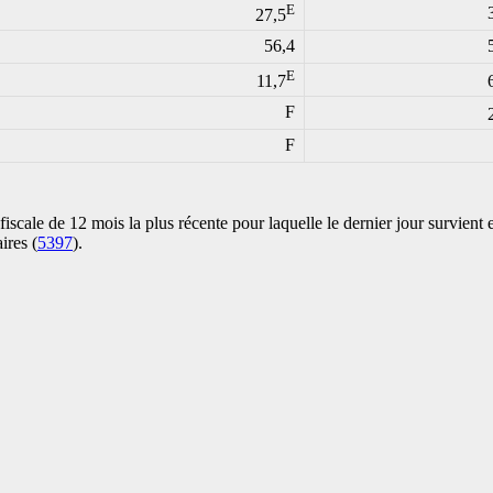
E
27,5
56,4
E
11,7
F
F
fiscale de 12 mois la plus récente pour laquelle le dernier jour survient 
ires (
5397
).