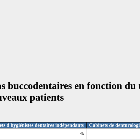
ns buccodentaires en fonction du
uveaux patients
ts d'hygiénistes dentaires indépendants
Cabinets de denturologi
%