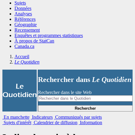
Sujets
Données
Analyses
Références
Géographie
Recensement
Enquêtes et programmes statistiques
À propos de StatCan
Canada.ca
Accueil
Le Quotidien
Rechercher dans
Le Quotidien
|
Le
Rechercher dans le site Web
Quotidien
Rechercher
En manchette
Indicateurs
Communiqués par sujets
Sujets d'intérêt
Calendrier de diffusion
Information