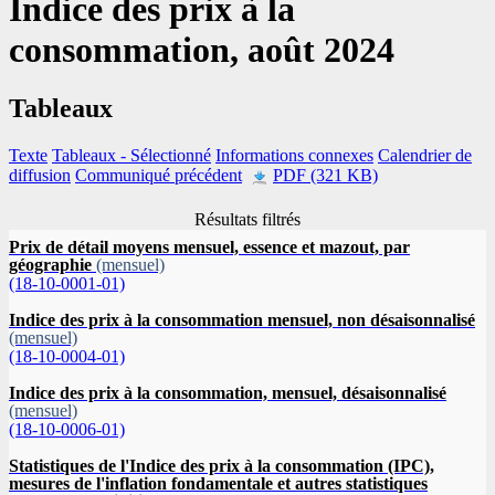
Indice des prix à la
consommation, août 2024
Tableaux
Texte
Tableaux
- Sélectionné
Informations connexes
Calendrier de
diffusion
Communiqué précédent
PDF (321 KB)
Résultats filtrés
Prix de détail moyens mensuel, essence et mazout, par
géographie
(mensuel)
(18-10-0001-01)
Indice des prix à la consommation mensuel, non désaisonnalisé
(mensuel)
(18-10-0004-01)
Indice des prix à la consommation, mensuel, désaisonnalisé
(mensuel)
(18-10-0006-01)
Statistiques de l'Indice des prix à la consommation (IPC),
mesures de l'inflation fondamentale et autres statistiques