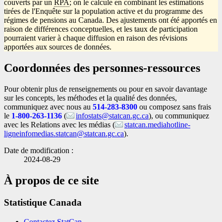
couverts par un
RPA
; on le calcule en combinant les estimations
tirées de l'Enquête sur la population active et du programme des
régimes de pensions au Canada. Des ajustements ont été apportés en
raison de différences conceptuelles, et les taux de participation
pourraient varier à chaque diffusion en raison des révisions
apportées aux sources de données.
Coordonnées des personnes-ressources
Pour obtenir plus de renseignements ou pour en savoir davantage
sur les concepts, les méthodes et la qualité des données,
communiquez avec nous au
514-283-8300
ou composez sans frais
le
1-800-263-1136
(
infostats@statcan.gc.ca
), ou communiquez
avec les Relations avec les médias (
statcan.mediahotline-
ligneinfomedias.statcan@statcan.gc.ca
).
Date de modification :
2024-08-29
À propos de ce site
Statistique Canada
Contactez StatCan