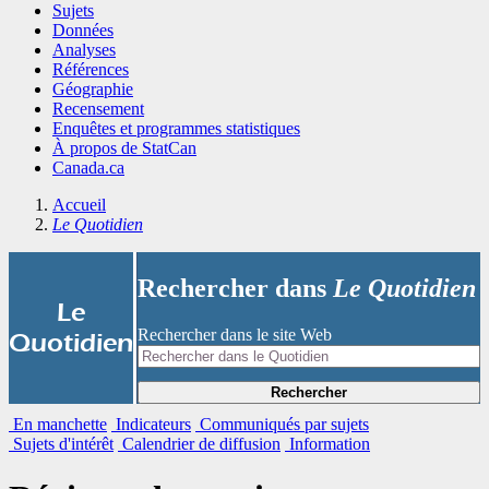
Sujets
Données
Analyses
Références
Géographie
Recensement
Enquêtes et programmes statistiques
À propos de StatCan
Canada.ca
Accueil
Le Quotidien
Rechercher dans
Le Quotidien
|
Le
Rechercher dans le site Web
Quotidien
Rechercher
En manchette
Indicateurs
Communiqués par sujets
Sujets d'intérêt
Calendrier de diffusion
Information