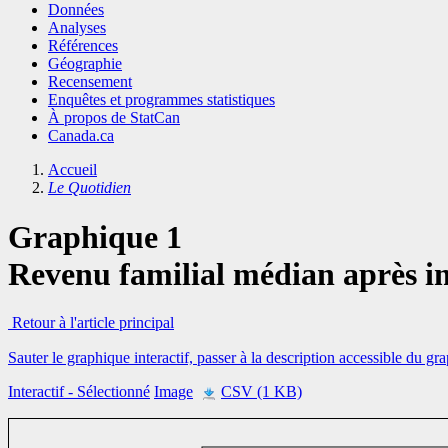
Données
Analyses
Références
Géographie
Recensement
Enquêtes et programmes statistiques
À propos de StatCan
Canada.ca
Accueil
Le Quotidien
Graphique 1
Revenu familial médian après i
Retour à l'article principal
Sauter le graphique interactif, passer à la description accessible du gr
Interactif
- Sélectionné
Image
CSV (1 KB)