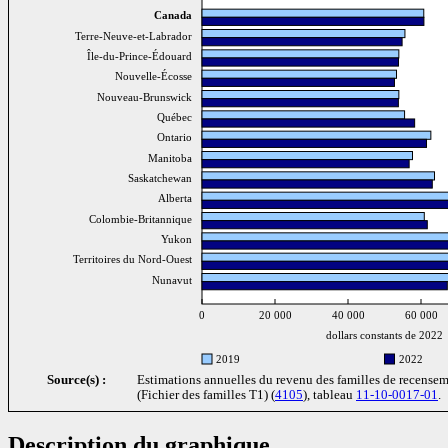
Canada
Terre-Neuve-et-Labrador
Île-du-Prince-Édouard
Nouvelle-Écosse
Nouveau-Brunswick
Québec
Ontario
Manitoba
Saskatchewan
Alberta
Colombie-Britannique
Yukon
Territoires du Nord-Ouest
Nunavut
0
20 000
40 000
60 000
dollars constants de 2022
2019
2022
Source(s) :
Estimations annuelles du revenu des familles de recenseme
(Fichier des familles T1) (
4105
), tableau
11-10-0017-01
.
Description du graphique