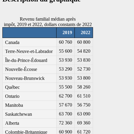
Revenu familial médian après
impôt, 2019 et 2022, dollars constants de 2022
2019
2022
60 760
60 800
Canada
55 600
54 820
Terre-Neuve-et-Labrador
53 930
53 830
Île-du-Prince-Édouard
53 290
52 730
Nouvelle-Écosse
53 930
53 800
Nouveau-Brunswick
55 500
58 260
Québec
62 700
61 510
Ontario
57 670
56 750
Manitoba
63 700
63 090
Saskatchewan
72 360
69 360
Alberta
60 900
61 720
Colombie-Britannique