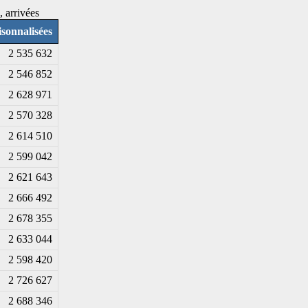
, arrivées
sonnalisées
2 535 632
2 546 852
2 628 971
2 570 328
2 614 510
2 599 042
2 621 643
2 666 492
2 678 355
2 633 044
2 598 420
2 726 627
2 688 346