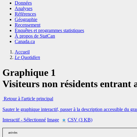
Données
Analyses
Références
Géographie
Recensement
Enquêtes et programmes statistiques
À propos de StatCan
Canada.ca
Accueil
Le Quotidien
Graphique 1
Visiteurs non résidents entrant 
Retour à l'article principal
Sauter le graphique interactif, passer à la description accessible du gr
Interactif
- Sélectionné
Image
CSV (3 KB)
arrivées