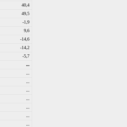
40,4
49,5
-1,9
9,6
-14,6
-14,2
-5,7
...
...
...
...
...
...
...
...