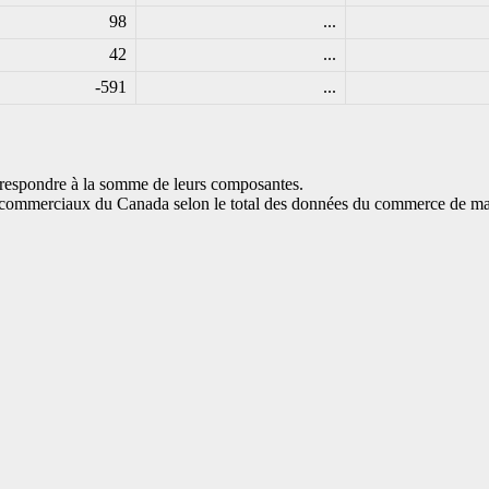
98
...
42
...
-591
...
orrespondre à la somme de leurs composantes.
s commerciaux du Canada selon le total des données du commerce de m