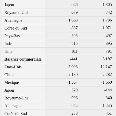
946
1 305
Japon
679
742
Royaume-Uni
1 668
1 786
Allemagne
837
1 071
Corée du Sud
595
497
Pays-Bas
515
395
Inde
811
791
Italie
-441
3 197
Balance commerciale
7 098
12 147
États-Unis
-2 180
-2 282
Chine
-1 307
-1 660
Mexique
329
-144
Japon
998
340
Royaume-Uni
-954
-1 245
Allemagne
-288
-451
Corée du Sud