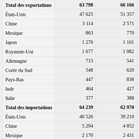
63 798
66 166
Total des exportations
47 625
51 357
États-Unis
3 114
2 571
Chine
863
770
Mexique
1 276
1 161
Japon
1 677
1 082
Royaume-Uni
715
541
Allemagne
548
620
Corée du Sud
447
838
Pays-Bas
464
427
Inde
377
388
Italie
64 239
62 970
Total des importations
40 526
39 210
États-Unis
5 294
4 852
Chine
2 170
2 431
Mexique