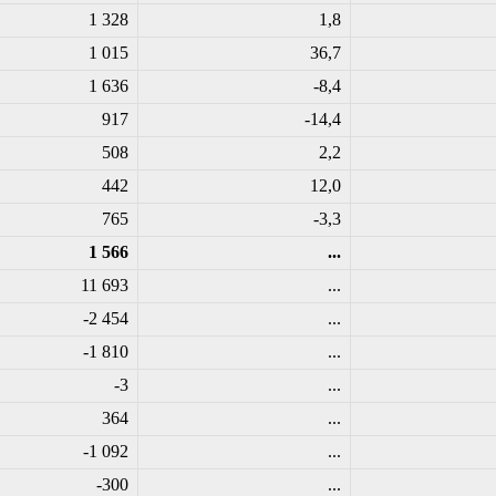
1 328
1,8
1 015
36,7
1 636
-8,4
917
-14,4
508
2,2
442
12,0
765
-3,3
1 566
...
11 693
...
-2 454
...
-1 810
...
-3
...
364
...
-1 092
...
-300
...