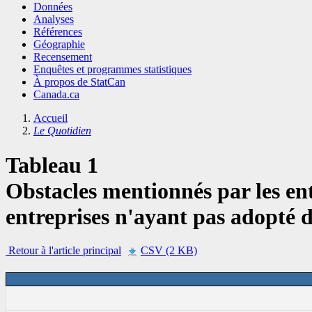
Données
Analyses
Références
Géographie
Recensement
Enquêtes et programmes statistiques
À propos de StatCan
Canada.ca
Accueil
Le Quotidien
Tableau 1
Obstacles mentionnés par les ent
entreprises n'ayant pas adopté 
Retour à l'article principal
CSV (2 KB)