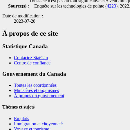
l'obstacle n'est pas du tout significative et 5 veut dire q
Source(s) :
Enquête sur les technologies de pointe (
4223
), 2022,
Date de modification :
2023-07-28
À propos de ce site
Statistique Canada
Contactez StatCan
Centre de confiance
Gouvernement du Canada
Toutes les coordonnées
Ministères et organismes
À propos du gouvernement
Thèmes et sujets
Emplois
Immigration et citoyenneté
Voyage et tourisme