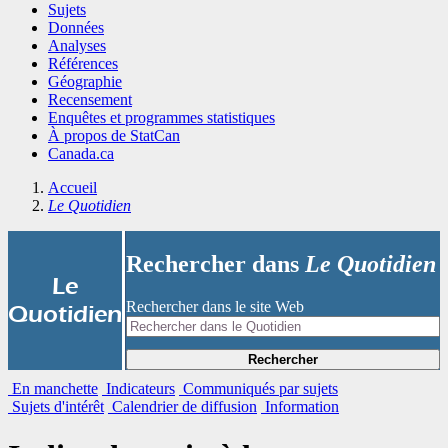
Sujets
Données
Analyses
Références
Géographie
Recensement
Enquêtes et programmes statistiques
À propos de StatCan
Canada.ca
Accueil
Le Quotidien
Rechercher dans
Le Quotidien
|
Le
Rechercher dans le site Web
Quotidien
Rechercher
En manchette
Indicateurs
Communiqués par sujets
Sujets d'intérêt
Calendrier de diffusion
Information