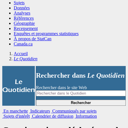
Sujets
Données
Analyses
Références
Géographie
Recensement
Enquêtes et programmes statistiques
À propos de StatCan
Canada.ca
Accueil
Le Quotidien
Rechercher dans
Le Quotidien
|
Le
Rechercher dans le site Web
Quotidien
Rechercher
En manchette
Indicateurs
Communiqués par sujets
Sujets d'intérêt
Calendrier de diffusion
Information