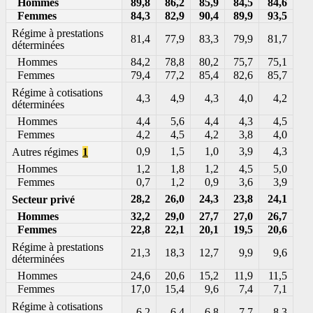
Hommes
89,8
86,2
85,9
84,5
84,6
Femmes
84,3
82,9
90,4
89,9
93,5
Régime à prestations
81,4
77,9
83,3
79,9
81,7
déterminées
Hommes
84,2
78,8
80,2
75,7
75,1
Femmes
79,4
77,2
85,4
82,6
85,7
Régime à cotisations
4,3
4,9
4,3
4,0
4,2
déterminées
Hommes
4,4
5,6
4,4
4,3
4,5
Femmes
4,2
4,5
4,2
3,8
4,0
0,9
1,5
1,0
3,9
4,3
Autres régimes
1
Hommes
1,2
1,8
1,2
4,5
5,0
Femmes
0,7
1,2
0,9
3,6
3,9
28,2
26,0
24,3
23,8
24,1
Secteur privé
Hommes
32,2
29,0
27,7
27,0
26,7
Femmes
22,8
22,1
20,1
19,5
20,6
Régime à prestations
21,3
18,3
12,7
9,9
9,6
déterminées
Hommes
24,6
20,6
15,2
11,9
11,5
Femmes
17,0
15,4
9,6
7,4
7,1
Régime à cotisations
6,2
6,4
6,8
7,7
8,3