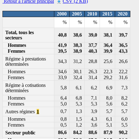
Retour à l'article principal
CSV (2 KB)
2000
2005
2010
2015
2020
%
%
%
%
%
Total, tous les
40,8
38,6
39,0
38,1
39,7
secteurs
Hommes
41,9
38,3
37,7
36,4
36,5
Femmes
39,5
38,9
40,3
39,9
43,3
Régime à prestations
34,3
31,2
28,8
25,6
26,6
déterminées
Hommes
34,6
30,1
26,3
22,3
22,2
Femmes
33,9
32,4
31,4
29,2
31,6
Régime à cotisations
5,8
6,1
6,2
6,9
7,3
déterminées
Hommes
6,4
6,8
7,1
8,0
8,2
Femmes
5,0
5,3
5,3
5,6
6,2
0,7
1,3
3,9
5,7
5,7
Autres régimes
1
Hommes
0,8
1,5
4,3
6,1
6,0
Femmes
0,5
1,2
3,6
5,1
5,5
86,6
84,2
88,6
87,9
90,2
Secteur public