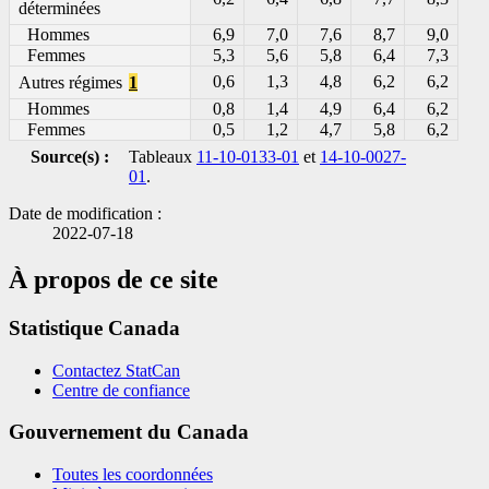
déterminées
Hommes
6,9
7,0
7,6
8,7
9,0
Femmes
5,3
5,6
5,8
6,4
7,3
0,6
1,3
4,8
6,2
6,2
Autres régimes
1
Hommes
0,8
1,4
4,9
6,4
6,2
Femmes
0,5
1,2
4,7
5,8
6,2
Source(s) :
Tableaux
11-10-0133-01
et
14-10-0027-
01
.
Date de modification :
2022-07-18
À propos de ce site
Statistique Canada
Contactez StatCan
Centre de confiance
Gouvernement du Canada
Toutes les coordonnées