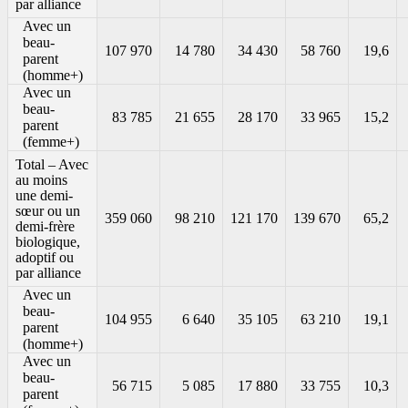
par alliance
Avec un
beau-
107 970
14 780
34 430
58 760
19,6
parent
(homme+)
Avec un
beau-
83 785
21 655
28 170
33 965
15,2
parent
(femme+)
Total – Avec
au moins
une demi-
sœur ou un
359 060
98 210
121 170
139 670
65,2
demi-frère
biologique,
adoptif ou
par alliance
Avec un
beau-
104 955
6 640
35 105
63 210
19,1
parent
(homme+)
Avec un
beau-
56 715
5 085
17 880
33 755
10,3
parent