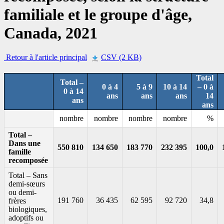
familiale et le groupe d'âge,
Canada, 2021
Retour à l'article principal
CSV (2 KB)
Total
Total –
0 à 4
5 à 9
10 à 14
– 0 à
0 à 14
ans
ans
ans
14
ans
ans
nombre
nombre
nombre
nombre
%
Total –
Dans une
550 810
134 650
183 770
232 395
100,0
famille
recomposée
Total – Sans
demi-sœurs
ou demi-
191 760
36 435
62 595
92 720
34,8
frères
biologiques,
adoptifs ou