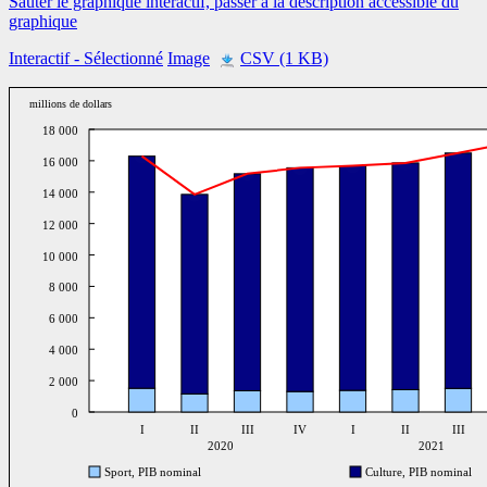
Sauter le graphique interactif, passer à la description accessible du
graphique
Interactif
- Sélectionné
Image
CSV (1 KB)
millions de dollars
18 000
16 000
14 000
12 000
10 000
8 000
6 000
4 000
2 000
0
I
II
III
IV
I
II
III
2020
2021
Sport, PIB nominal
Culture, PIB nominal