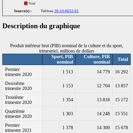
Total
Source(s) :
Tableau
36-10-0652-01
.
Description du graphique
Produit intérieur brut (PIB) nominal de la culture et du sport,
trimestriel, millions de dollars
Sport, PIB
Culture, PIB
Total
nominal
nominal
Premier
1 513
14 779
16 292
trimestre 2020
Deuxième
1 153
12 704
13 857
trimestre 2020
Troisième
1 354
13 818
15 172
trimestre 2020
Quatrième
1 303
14 248
15 551
trimestre 2020
Premier
1 378
14 300
15 678
trimestre 2021