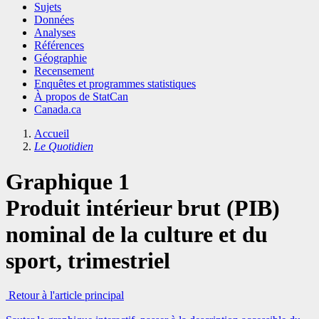
Sujets
Données
Analyses
Références
Géographie
Recensement
Enquêtes et programmes statistiques
À propos de StatCan
Canada.ca
Accueil
Le Quotidien
Graphique 1
Produit intérieur brut (PIB)
nominal de la culture et du
sport, trimestriel
Retour à l'article principal