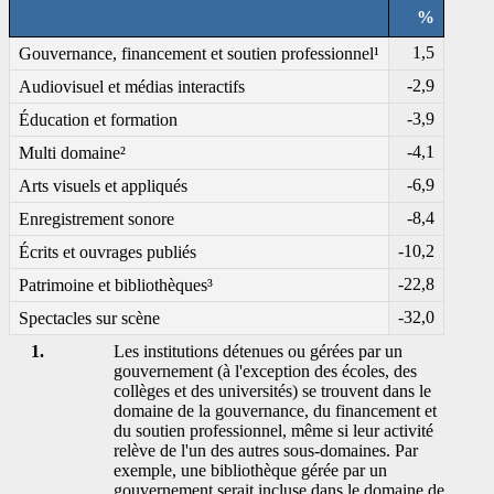
%
1,5
Gouvernance, financement et soutien professionnel¹
-2
,9
Audiovisuel et médias interactifs
-3
,9
Éducation et formation
-4
,1
Multi domaine²
-6
,9
Arts visuels et appliqués
-8
,4
Enregistrement sonore
-1
0,2
Écrits et ouvrages publiés
-2
2,8
Patrimoine et bibliothèques³
-3
2,0
Spectacles sur scène
1.
Les institutions détenues ou gérées par un
gouvernement (à l'exception des écoles, des
collèges et des universités) se trouvent dans le
domaine de la gouvernance, du financement et
du soutien professionnel, même si leur activité
relève de l'un des autres sous-domaines. Par
exemple, une bibliothèque gérée par un
gouvernement serait incluse dans le domaine de