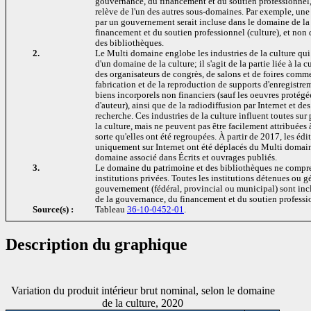
gouvernance, du financement et du soutien professionnel,
relève de l'un des autres sous-domaines. Par exemple, une
par un gouvernement serait incluse dans le domaine de l
financement et du soutien professionnel (culture), et non
des bibliothèques.
2.
Le Multi domaine englobe les industries de la culture qui
d'un domaine de la culture; il s'agit de la partie liée à la c
des organisateurs de congrès, de salons et de foires comme
fabrication et de la reproduction de supports d'enregistrem
biens incorporels non financiers (sauf les oeuvres protégée
d'auteur), ainsi que de la radiodiffusion par Internet et de
recherche. Ces industries de la culture influent toutes su
la culture, mais ne peuvent pas être facilement attribuées
sorte qu'elles ont été regroupées. À partir de 2017, les édi
uniquement sur Internet ont été déplacés du Multi domain
domaine associé dans Écrits et ouvrages publiés.
3.
Le domaine du patrimoine et des bibliothèques ne compr
institutions privées. Toutes les institutions détenues ou g
gouvernement (fédéral, provincial ou municipal) sont inc
de la gouvernance, du financement et du soutien professio
Source(s) :
Tableau
36-10-0452-01
.
Description du graphique
Variation du produit intérieur brut nominal, selon le domaine
de la culture, 2020