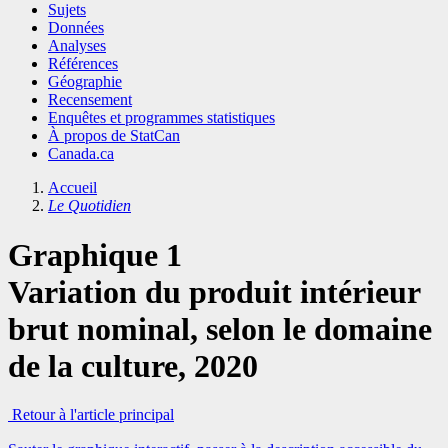
Sujets
Données
Analyses
Références
Géographie
Recensement
Enquêtes et programmes statistiques
À propos de StatCan
Canada.ca
Accueil
Le Quotidien
Graphique 1
Variation du produit intérieur
brut nominal, selon le domaine
de la culture, 2020
Retour à l'article principal