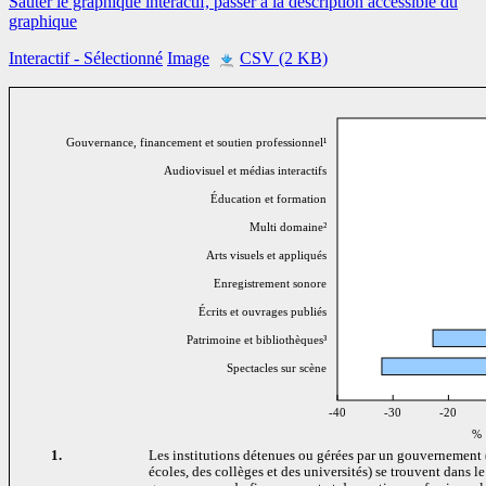
Sauter le graphique interactif, passer à la description accessible du
graphique
Interactif
- Sélectionné
Image
CSV (2 KB)
Gouvernance, financement et soutien professionnel¹
Audiovisuel et médias interactifs
Éducation et formation
Multi domaine²
Arts visuels et appliqués
Enregistrement sonore
Écrits et ouvrages publiés
Patrimoine et bibliothèques³
Spectacles sur scène
-40
-30
-20
%
1.
Les institutions détenues ou gérées par un gouvernement 
écoles, des collèges et des universités) se trouvent dans l