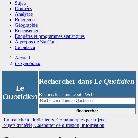
Sujets
Données
Analyses
Références
Géographie
Recensement
Enquêtes et programmes statistiques
À propos de StatCan
Canada.ca
Accueil
Le Quotidien
Rechercher dans
Le Quotidien
|
Le
Rechercher dans le site Web
Quotidien
Rechercher
En manchette
Indicateurs
Communiqués par sujets
Sujets d'intérêt
Calendrier de diffusion
Information