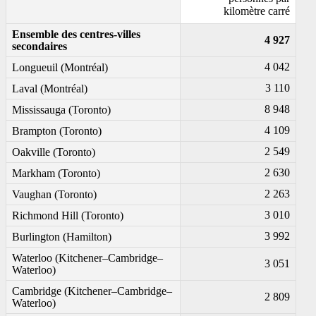
kilomètre carré
Ensemble des centres-villes
4 927
secondaires
4 042
Longueuil (Montréal)
3 110
Laval (Montréal)
8 948
Mississauga (Toronto)
4 109
Brampton (Toronto)
2 549
Oakville (Toronto)
2 630
Markham (Toronto)
2 263
Vaughan (Toronto)
3 010
Richmond Hill (Toronto)
3 992
Burlington (Hamilton)
Waterloo (Kitchener–Cambridge–
3 051
Waterloo)
Cambridge (Kitchener–Cambridge–
2 809
Waterloo)