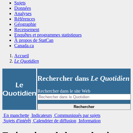
Sujets
Données
Analyses
Références
Géographie
Recensement
Enquêtes et programmes statistiques
À propos de StatCan
Canada.ca
Accueil
Le Quotidien
Rechercher dans
Le Quotidien
|
Le
Rechercher dans le site Web
Quotidien
Rechercher
En manchette
Indicateurs
Communiqués par sujets
Sujets d'intérêt
Calendrier de diffusion
Information