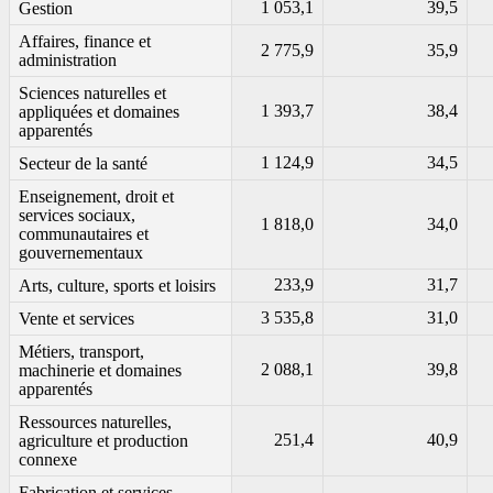
1 053,1
39,5
Gestion
Affaires, finance et
2 775,9
35,9
administration
Sciences naturelles et
1 393,7
38,4
appliquées et domaines
apparentés
1 124,9
34,5
Secteur de la santé
Enseignement, droit et
services sociaux,
1 818,0
34,0
communautaires et
gouvernementaux
233,9
31,7
Arts, culture, sports et loisirs
3 535,8
31,0
Vente et services
Métiers, transport,
2 088,1
39,8
machinerie et domaines
apparentés
Ressources naturelles,
251,4
40,9
agriculture et production
connexe
Fabrication et services