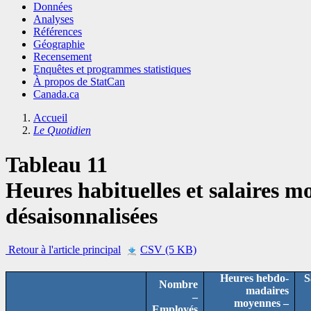
Données
Analyses
Références
Géographie
Recensement
Enquêtes et programmes statistiques
À propos de StatCan
Canada.ca
Accueil
Le Quotidien
Tableau 11
Heures habituelles et salaires m
désaisonnalisées
Retour à l'article principal
CSV (5 KB)
Heures hebdo-
S
Nombre
madaires
–
moyennes –
Employés