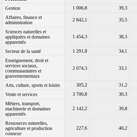
1 006,8
39,3
Gestion
Affaires, finance et
2 842,1
35,5
administration
Sciences naturelles et
1 454,3
38,3
appliquées et domaines
apparentés
1 291,8
34,1
Secteur de la santé
Enseignement, droit et
services sociaux,
2 074,3
33,1
communautaires et
gouvernementaux
305,2
31,2
Arts, culture, sports et loisirs
3 700,8
30,3
Vente et services
Métiers, transport,
2 142,2
39,8
machinerie et domaines
apparentés
Ressources naturelles,
227,6
40,2
agriculture et production
connexe