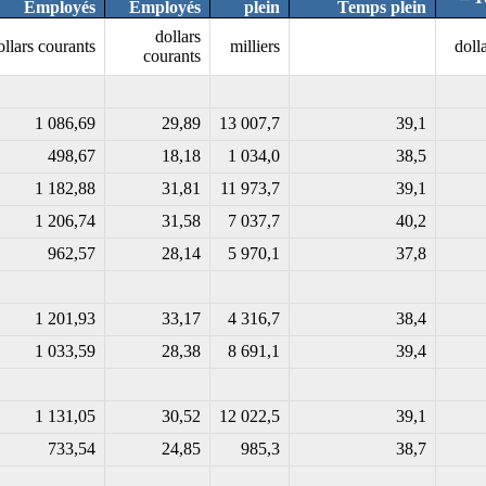
Employés
Employés
plein
Temps plein
dollars
ollars courants
milliers
doll
courants
1 086,69
29,89
13 007,7
39,1
498,67
18,18
1 034,0
38,5
1 182,88
31,81
11 973,7
39,1
1 206,74
31,58
7 037,7
40,2
962,57
28,14
5 970,1
37,8
1 201,93
33,17
4 316,7
38,4
1 033,59
28,38
8 691,1
39,4
1 131,05
30,52
12 022,5
39,1
733,54
24,85
985,3
38,7