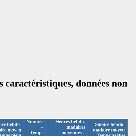
s caractéristiques, données non
Nombre
Heures hebdo-
ire hebdo-
Salaire hebdo-
–
madaires
ire moyen
madaire moyen
Temps
moyennes –
emps plein
– Temps partiel