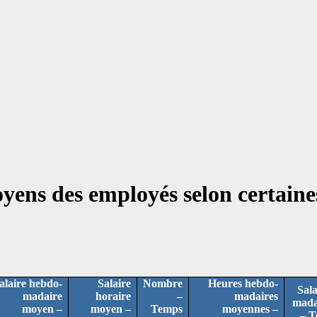
oyens des employés selon certaine
alaire hebdo-
Salaire
Nombre
Heures hebdo-
Sala
madaire
horaire
–
madaires
mada
moyen –
moyen –
Temps
moyennes –
– T