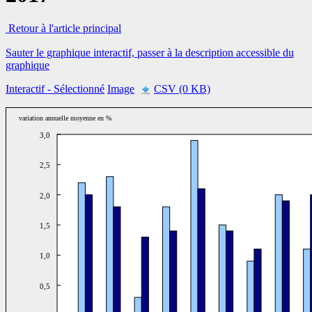
Retour à l'article principal
Sauter le graphique interactif, passer à la description accessible du
graphique
Interactif
- Sélectionné
Image
CSV (0 KB)
variation annuelle moyenne en %
3,0
2,5
2,0
1,5
1,0
0,5