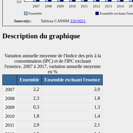
0,0
2007
2008
2009
2010
2011
2012
2013
2014
20
Ensemble
Ensemble excluant l'ess
Source(s) :
Tableau CANSIM
326-0021
.
Description du graphique
Variation annuelle moyenne de l'Indice des prix à la
consommation (IPC) et de l'IPC excluant
l'essence, 2007 à 2017, variation annuelle moyenne
en %
Ensemble
Ensemble excluant l'essence
2,2
2,0
2007
2,3
1,8
2008
0,3
1,3
2009
1,8
1,4
2010
2,9
2,1
2011