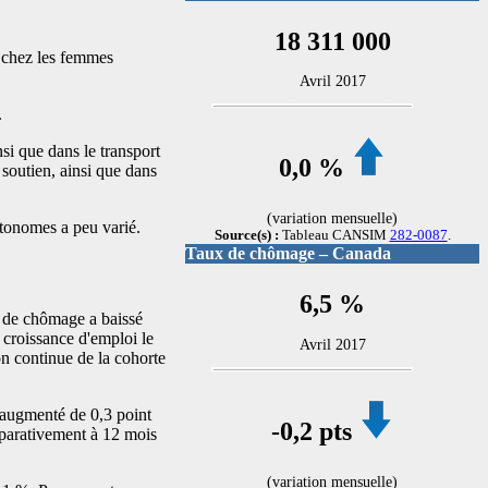
18 311 000
i chez les femmes
Avril 2017
.
nsi que dans le transport
0,0 %
 soutien, ainsi que dans
(variation mensuelle)
utonomes a peu varié.
Source(s) :
Tableau CANSIM
282-0087
.
Taux de chômage – Canada
6,5 %
ux de chômage a baissé
 croissance d'emploi le
Avril 2017
on continue de la cohorte
 augmenté de 0,3 point
-0
,2 pts
mparativement à 12 mois
(variation mensuelle)