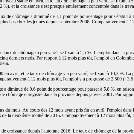
 niveau stable en avril, et le taux de chômage a peu varié, se fixant à 
 %), et la croissance s'est presque entièrement concentrée dans le trava
taux de chômage a diminué de 1,1 point de pourcentage pour s'établir à 11
 plus bas chez les jeunes depuis septembre 2008. Comparativement à 12 
e taux de chômage a peu varié, se fixant à 5,5 %. L'emploi dans la prov
 cinq derniers mois. Par rapport à 12 mois plus tôt, l'emploi en Colombi
lein.
0 en avril, et le taux de chômage y a peu varié, se fixant à 10,3 %. La
arativement à 12 mois plus tôt, l'emploi y a progressé de 2 500 (+3,5
age a diminué de 0,6 point de pourcentage pour passer à 5,8 %, en raison
ux de chômage enregistré dans la province depuis janvier 2001. Par rappor
s du mois. Au cours des 12 mois ayant pris fin en avril, l'emploi dans 
ours de la deuxième moitié de 2016. Comparativement à 12 mois plus tôt,
ode de croissance depuis l'automne 2016. Le taux de chômage de la provin