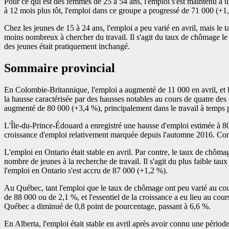
Pour ce qui est des femmes de 25 à 54 ans, l'emploi s'est maintenu à un
à 12 mois plus tôt, l'emploi dans ce groupe a progressé de 71 000 (+1,2
Chez les jeunes de 15 à 24 ans, l'emploi a peu varié en avril, mais le 
moins nombreux à chercher du travail. Il s'agit du taux de chômage le
des jeunes était pratiquement inchangé.
Sommaire provincial
En Colombie-Britannique, l'emploi a augmenté de 11 000 en avril, et l
la hausse caractérisée par des hausses notables au cours de quatre des
augmenté de 80 000 (+3,4 %), principalement dans le travail à temps p
L'Île-du-Prince-Édouard a enregistré une hausse d'emploi estimée à 80
croissance d'emploi relativement marquée depuis l'automne 2016. Comp
L'emploi en Ontario était stable en avril. Par contre, le taux de chôm
nombre de jeunes à la recherche de travail. Il s'agit du plus faible ta
l'emploi en Ontario s'est accru de 87 000 (+1,2 %).
Au Québec, tant l'emploi que le taux de chômage ont peu varié au cour
de 88 000 ou de 2,1 %, et l'essentiel de la croissance a eu lieu au c
Québec a diminué de 0,8 point de pourcentage, passant à 6,6 %.
En Alberta, l'emploi était stable en avril après avoir connu une péri