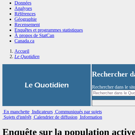
Données
Analyses
Références
Géographie
Recensement
Enquêtes et programmes statistiques
À propos de StatCan
Canada.ca
Accueil
Le Quotidien
Rechercher 
|
Le Quotidien
Rechercher dans le si
En manchette
Indicateurs
Communiqués par sujets
Sujets d'intérêt
Calendrier de diffusion
Information
Enquête sur la population active