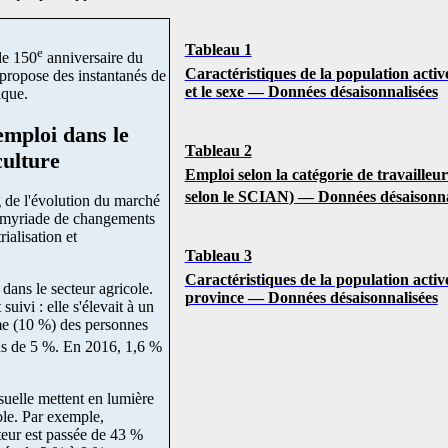
Tableau 1
e
le 150
anniversaire du
Caractéristiques de la population activ
 propose des instantanés de
et le sexe — Données désaisonnalisées
ique.
emploi dans le
Tableau 2
culture
Emploi selon la catégorie de travailleur 
selon le SCIAN
) — Données désaisonna
g de l'évolution du marché
ne myriade de changements
ialisation et
Tableau 3
Caractéristiques de la population active
dans le secteur agricole.
province — Données désaisonnalisées
uivi : elle s'élevait à un
me (10 %) des personnes
ins de 5 %. En 2016, 1,6 %
suelle mettent en lumière
ole. Par exemple,
teur est passée de 43 %