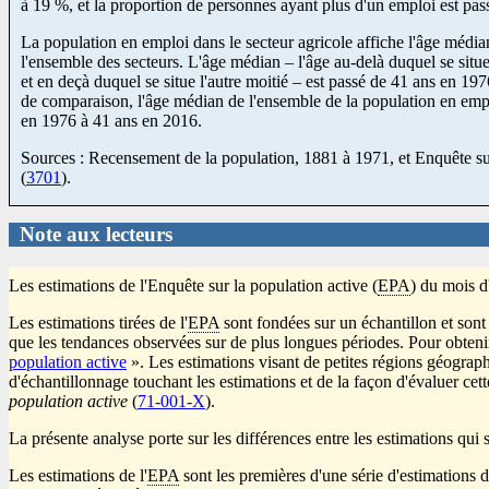
à 19 %, et la proportion de personnes ayant plus d'un emploi est pa
La population en emploi dans le secteur agricole affiche l'âge média
l'ensemble des secteurs. L'âge médian – l'âge au-delà duquel se situe
et en deçà duquel se situe l'autre moitié – est passé de 41 ans en 197
de comparaison, l'âge médian de l'ensemble de la population en empl
en 1976 à 41 ans en 2016.
Sources : Recensement de la population, 1881 à 1971, et Enquête sur
(
3701
).
Note aux lecteurs
Les estimations de l'Enquête sur la population active (
EPA
) du mois d
Les estimations tirées de l'
EPA
sont fondées sur un échantillon et sont 
que les tendances observées sur de plus longues périodes. Pour obtenir 
population active
». Les estimations visant de petites régions géographi
d'échantillonnage touchant les estimations et de la façon d'évaluer cette
population active
(
Numéro
71-001-X
).
au
La présente analyse porte sur les différences entre les estimations qui
catalogue
Les estimations de l'
EPA
sont les premières d'une série d'estimations 