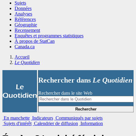
Sujets
Données
Analyses
Références
Géographie
Recensement
Enquêtes et programmes statistiques
À propos de StatCan
Canada.ca
Accueil
Le Quotidien
Rechercher dans
Le Quotidien
|
Le
Rechercher dans le site Web
Quotidien
Rechercher
En manchette
Indicateurs
Communiqués par sujets
Sujets d'intérêt
Calendrier de diffusion
Information