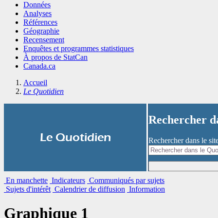
Données
Analyses
Références
Géographie
Recensement
Enquêtes et programmes statistiques
À propos de StatCan
Canada.ca
Accueil
Le Quotidien
Rechercher 
|
Le Quotidien
Rechercher dans le si
En manchette
Indicateurs
Communiqués par sujets
Sujets d'intérêt
Calendrier de diffusion
Information
Graphique 1