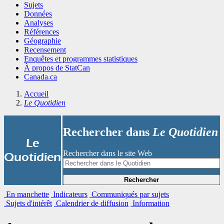
Sujets
Données
Analyses
Références
Géographie
Recensement
Enquêtes et programmes statistiques
À propos de StatCan
Canada.ca
Accueil
Le Quotidien
Rechercher dans
Le Quotidien
|
Le
Rechercher dans le site Web
Quotidien
Rechercher
En manchette
Indicateurs
Communiqués par sujets
Sujets d'intérêt
Calendrier de diffusion
Information